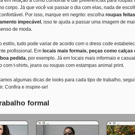
ca em relação a como combinar é dar preferências para roupas 
no corpo. Já que você vai passar o dia com elas, nada de esco
onfortável. Por isso, marque em negrito: escolha
roupas feita
amento impecável
, isso te ajuda a passar uma imagem de mai
senso de moda.
 estilo, tudo pode variar de acordo com o dress code estabele
nte profissional. Em
locais mais formais, peças como calças d
 boa pedida
, por exemplo. Já em locais mais informais e casua
o com t-shirts, jeans ou roupas com estampas animal print.
ramos algumas dicas de looks para cada tipo de trabalho, segui
r. Confira e inspire-se!
rabalho formal