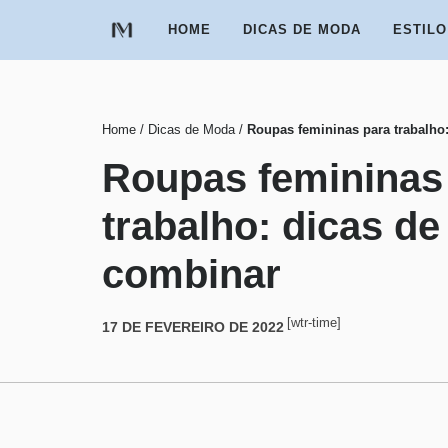
Pular
HOME
DICAS DE MODA
ESTILO
para
o
conteúdo
Home
/
Dicas de Moda
/
Roupas femininas para trabalho
Roupas femininas
trabalho: dicas d
combinar
[wtr-time]
17 DE FEVEREIRO DE 2022