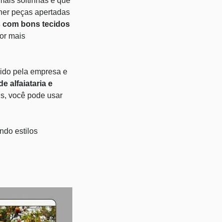
mais soltinhas e que
lher peças apertadas
s com bons tecidos
or mais
cido pela empresa e
e alfaiataria e
is, você pode usar
ndo estilos