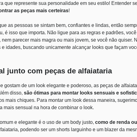
ra que represente sua personalidade em seu estilo!
Entender s
ontrar as peças mais certeiras
!
que as pessoas se sintam bem, confiantes e lindas, então semp
u, é isso que importa. Não ligue para as regras e padrões, voc
a, nem parecer mais magra ou mais jovem, se você não quiser.
s e idades, buscando unicamente alcançar looks que façam voc
al junto com peças de alfaiataria
e gostam de um look elegante e poderoso, as peças de alfaiata
além disso,
são ótimas para montar looks sensuais e sofisti
os mais chiques. Para montar um look dessa maneira, sugerimo
 mais sensual na hora de combinar o look.
omum e elegante é o uso de um
body justo
,
como de renda o
faiataria, podendo ser um shorts larguinho e um blazer da mes