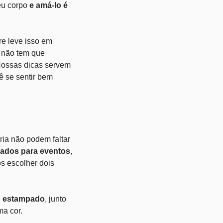
eu corpo
e amá-lo é
re leve isso em
ê não tem que
 Nossas dicas servem
ê se sentir bem
ria não podem faltar
cados para eventos
,
s escolher dois
u estampado
, junto
ma cor.