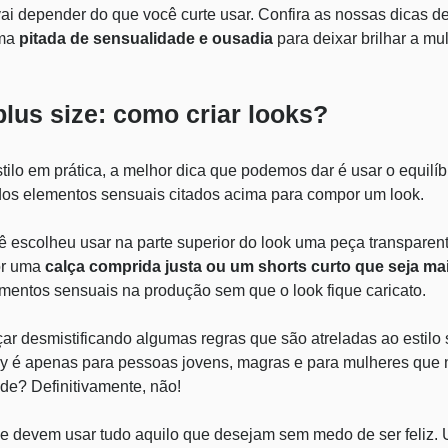
ai depender do que você curte usar. Confira as nossas dicas de
uma
pitada de sensualidade e ousadia
para deixar brilhar a m
plus size: como criar looks?
tilo em prática, a melhor dica que podemos dar é usar o equilíbr
dos elementos sensuais citados acima para compor um look.
ê escolheu usar na parte superior do look uma peça transpare
or uma
calça comprida justa ou um shorts curto que seja ma
ementos sensuais na produção sem que o look fique caricato.
 desmistificando algumas regras que são atreladas ao estilo s
sexy é apenas para pessoas jovens, magras e para mulheres que
de? Definitivamente, não!
 devem usar tudo aquilo que desejam sem medo de ser feliz.