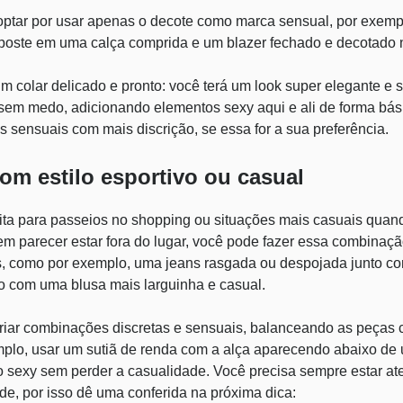
ptar por usar apenas o decote como marca sensual, por exem
aposte em uma calça comprida e um blazer fechado e decotado n
colar delicado e pronto: você terá um look super elegante e s
 sem medo, adicionando elementos sexy aqui e ali de forma bási
s sensuais com mais discrição, se essa for a sua preferência.
com estilo esportivo ou casual
eita para passeios no shopping ou situações mais casuais quan
em parecer estar fora do lugar, você pode fazer essa combinaç
s, como por exemplo, uma
jeans rasgada
ou despojada junto c
to com uma blusa mais larguinha e casual.
iar combinações discretas e sensuais, balanceando as peças 
plo, usar um sutiã de renda com a alça aparecendo abaixo de u
o sexy sem perder a casualidade. Você precisa sempre estar at
de, por isso dê uma conferida na próxima dica: