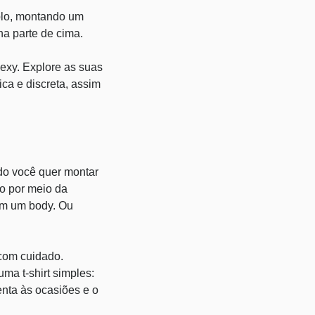
plo, montando um
a parte de cima.
exy. Explore as suas
ca e discreta, assim
do você quer montar
ão por meio da
om um body. Ou
com cuidado.
ma t-shirt simples:
enta às ocasiões e o