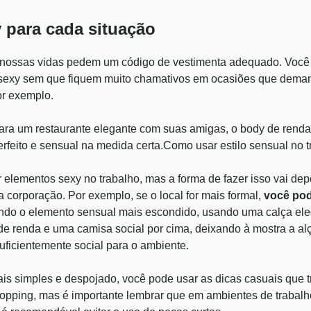
y para cada situação
 nossas vidas pedem um código de vestimenta adequado. Você
 sexy sem que fiquem muito chamativos em ocasiões que dema
or exemplo.
para um restaurante elegante com suas amigas, o body de rend
r perfeito e sensual na medida certa.Como usar estilo sensual no 
 elementos sexy no trabalho, mas a forma de fazer isso vai de
 corporação. Por exemplo, se o local for mais formal,
você pod
ando o elemento sensual mais escondido, usando uma calça e
ã de renda e uma
camisa social
por cima, deixando à mostra a al
suficientemente social para o ambiente.
mais simples e despojado, você pode usar as dicas casuais que
hopping, mas é importante lembrar que em ambientes de trabalh